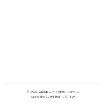
© 2026
Caturra
.
All rights reserved.
Using the
Jekyll
theme
Chirpy
.