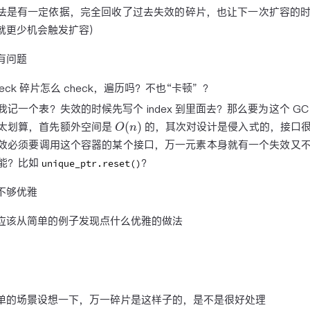
法是有一定依据，完全回收了过去失效的碎片，也让下一次扩容的
就更少机会触发扩容）
有问题
heck 碎片怎么 check，遍历吗？不也“卡顿”？
我记一个表？失效的时候先写个 index 到里面去？那么要为这个 G
O
(
n
)
太划算，首先额外空间是
的，其次对设计是侵入式的，接口
效必须要调用这个容器的某个接口，万一元素本身就有一个失效又
能？比如
？
unique_ptr.reset()
不够优雅
应该从简单的例子发现点什么优雅的做法
单的场景设想一下，万一碎片是这样子的，是不是很好处理