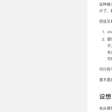
这种做
少了，
但这又
c
那
不
失
可
可行但
是不是
设想
先从简