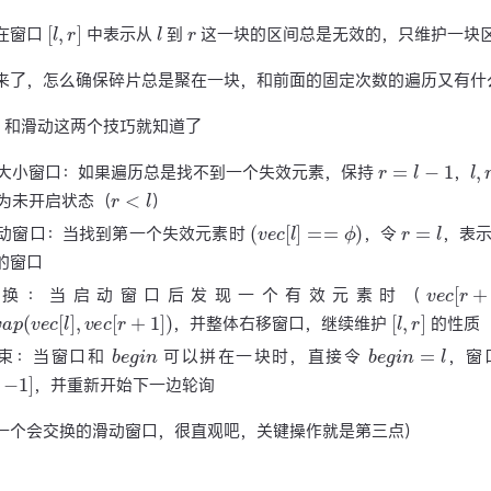
[
l
,
r
]
l
r
在窗口
中表示从
到
这一块的区间总是无效的，只维护一块
来了，怎么确保碎片总是聚在一块，和前面的固定次数的遍历又有什
和滑动这两个技巧就知道了
r
=
l
−
1
l
,
r
大小窗口：如果遍历总是找不到一个失效元素，保持
，
r
<
l
为未开启状态（
）
(
v
e
c
[
l
]
==
ϕ
)
r
=
l
动窗口：当找到第一个失效元素时
，令
，表
 的窗口
v
e
c
[
r
+
交换：当启动窗口后发现一个有效元素时（
w
a
p
(
v
e
c
[
l
]
,
v
e
c
[
r
+
1
]
)
[
l
,
r
]
，并整体右移窗口，继续维护
的性质
b
e
g
i
n
b
e
g
i
n
=
l
束：当窗口和
可以拼在一块时，直接令
，窗
,
−
1
]
，并重新开始下一边轮询
一个会交换的滑动窗口，很直观吧，关键操作就是第三点）