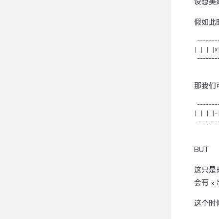
设想美
假如此
 -------
| | | |x
 -------
那我们
 -------
| | | |-
 -------
BUT
这只是
会有
x
这个时