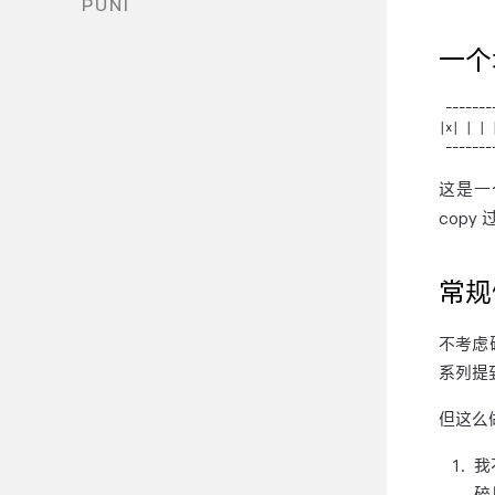
PUNI
一个
 -------
|x| | | 
这是一
copy
常规
不考虑
系列提
但这么
我
碎