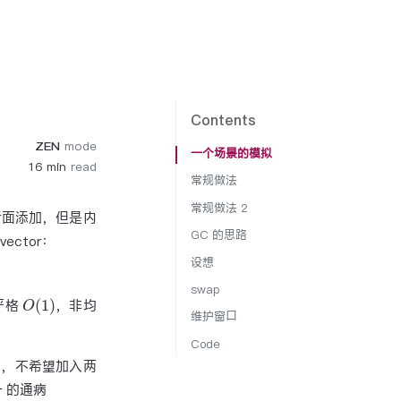
Contents
ZEN
mode
一个场景的模拟
16 min
read
常规做法
常规做法 2
后面添加，但是内
GC 的思路
ctor：
设想
swap
O
(
1
)
严格
，非均
维护窗口
Code
的，不希望加入两
的通病
r