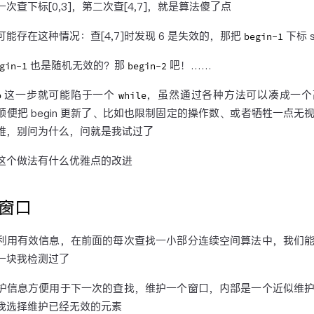
次查下标[0,3]，第二次查[4,7]，就是算法傻了点
可能存在这种情况：查[4,7]时发现 6 是失效的，那把
下标 
begin-1
也是随机无效的？那
吧！……
gin-1
begin-2
这一步就可能陷于一个
，虽然通过各种方法可以凑成一个
p
while
顺便把 begin 更新了、比如也限制固定的操作数、或者牺牲一点无
雅，别问为什么，问就是我试过了
这个做法有什么优雅点的改进
窗口
利用有效信息，在前面的每次查找一小部分连续空间算法中，我们
一块我检测过了
护信息方便用于下一次的查找，维护一个窗口，内部是一个近似维
我选择维护已经无效的元素