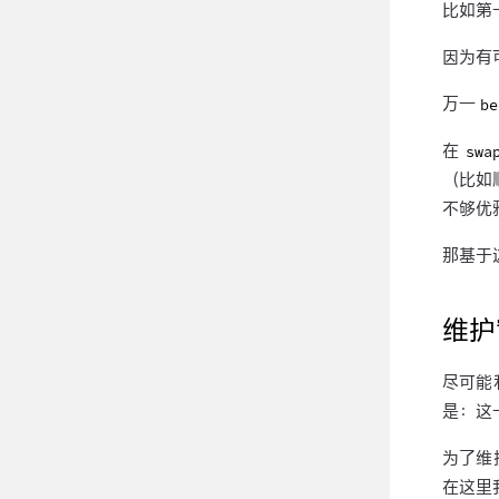
比如第一
因为有
万一
be
在
swa
（比如
不够优
那基于
维护
尽可能
是：这
为了维
在这里