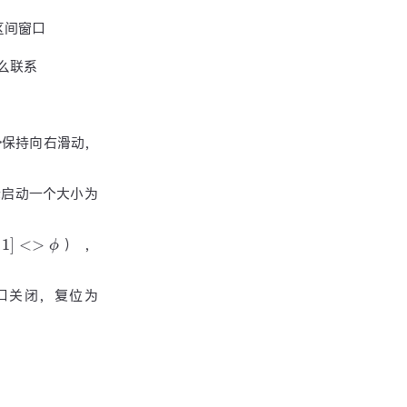
区间窗口
么联系
保持向右滑动，
示启动一个大小为
1
]
<>
ϕ
），
口关闭，复位为