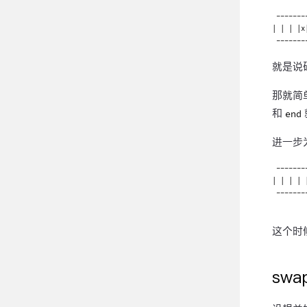
 -------
| | | |x
就是说
那就简
和
end
进一步
 -------
| | | | 
 -------
这个时
swa