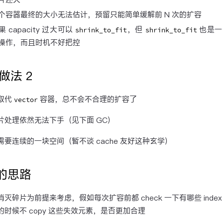
个容器最终的大小无法估计，预留只能简单缓解前 N 次的扩容
果 capacity 过大可以
，但
也是一
shrink_to_fit
shrink_to_fit
操作，而且时机不好把控
做法 2
取代
容器，总不会不合理的扩容了
vector
片处理依然无法下手（见下面 GC）
需要连续的一块空间（暂不谈 cache 友好这种玄学）
 的思路
灭碎片为前提来考虑，假如每次扩容前都 check 一下有哪些 inde
的时候不 copy 这些失效元素，是否更加合理