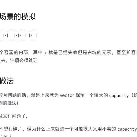
场景的模拟
--------------------

| |x| | |x|x| | |x| |

个容器的内部，其中
就是已经失效但是占坑的元素，甚至扩容
x
 过去，洁癖必须处理
做法
碎片问题的话，就是上来就为 vector 保留一个较大的
（好
capacity
到的做法）
做又有问题了，
不想有碎片，但为什么上来就造一个可能很大又用不着的
capacit
片还大