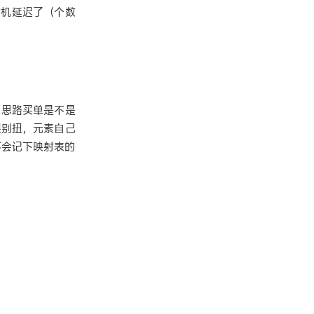
时机延迟了（个数
C 思路买单是不是
很别扭，元素自己
不会记下映射表的