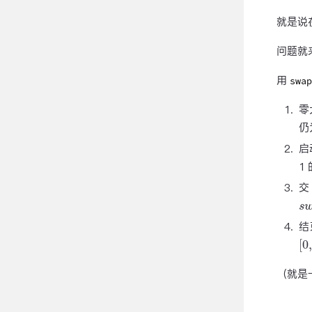
就是说
问题就
用
swap
零
仍
启
1
s
结
[
0
（就是