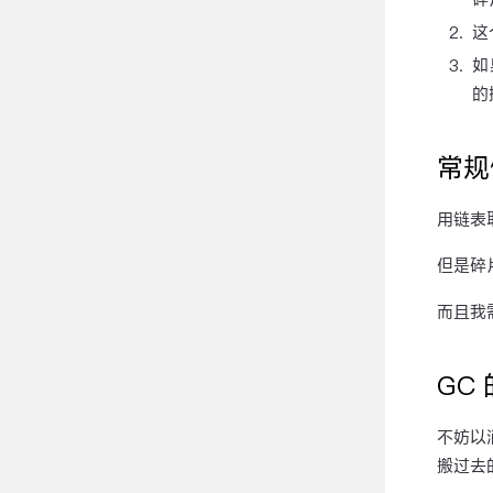
这
如
的
常规
用链表
但是碎
而且我
GC
不妨以消
搬过去