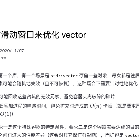
滑动窗口来优化 vector
2020/11/07
rra
写一个库，有一个场景是
存储一些对象，每次都是往
std::vector
素可能会随机地失效（且不可恢复），这种场合下需要针对性地优化 ve
可能回收这些占坑的无效元素，避免容器支离破碎的碎片
O
(
n
)
低添加过程的响应时间，避免扩充时造成的
卡顿（就是要求
O
(
1
)
）
求一是这个特殊容器的特定条件，要求二是这个容器需要达成的目
之间有过大的性能差异（这会对其它操作有影响），而扩容是
vecto