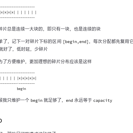
--------------------

|x|x|x|x| | | | | | |

碎片总是连续一大块的，即只有一块，也是连续的块
单了，记下一对碎片下标的区间
，每次分配都先复用
[begin,end]
就好了，低时延，少碎片
为了方便维护，更加理想的碎片分布应该是这样
--------------------

| | | | | |x|x|x|x|x|

----------·---------

候我只维护一个
就足够了，
永远等于
begin
end
capacity
p