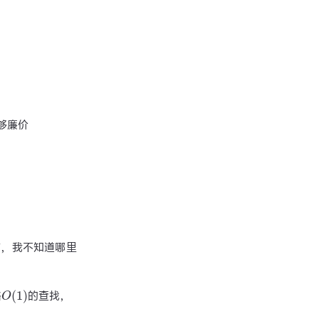
够廉价
作，我不知道哪里
O
(
1
)
格
的查找，