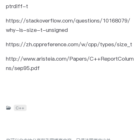
ptrdiff-t
https://stackoverflow.com/questions/10168079/
why-is-size-t-unsigned
https://zh.cppreference.com/w/cpp/types/size_t
http://www.aristeia.com/Papers/C++ReportColum
ns/sep95.pdf
C++