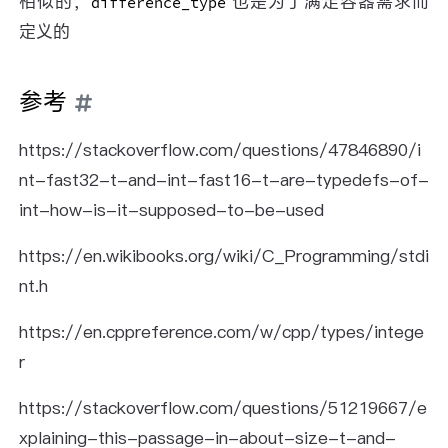
相似的，
也是为了满足容器需求而
difference_type
定义的
参考
https://stackoverflow.com/questions/47846890/i
nt-fast32-t-and-int-fast16-t-are-typedefs-of-
int-how-is-it-supposed-to-be-used
https://en.wikibooks.org/wiki/C_Programming/stdi
nt.h
https://en.cppreference.com/w/cpp/types/intege
r
https://stackoverflow.com/questions/51219667/e
xplaining-this-passage-in-about-size-t-and-