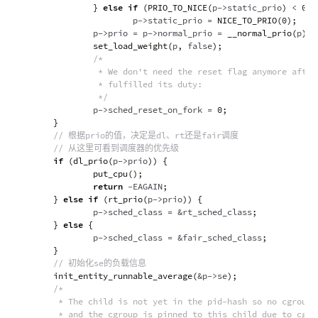
}
else
if
(
PRIO_TO_NICE
(
p
->
static_prio
)
<
0
)
                        p
->
static_prio 
=
NICE_TO_PRIO
(
0
)
;
                p
->
prio 
=
 p
->
normal_prio 
=
__normal_prio
(
p
)
;
set_load_weight
(
p
,
 false
)
;
/*

                 * We don't need the reset flag anymore after 
                 * fulfilled its duty:

                 */
                p
->
sched_reset_on_fork 
=
0
;
}
// 根据prio的值，决定是dl、rt还是fair调度
// 从这里可看到调度器的优先级
if
(
dl_prio
(
p
->
prio
)
)
{
put_cpu
(
)
;
return
-
EAGAIN
;
}
else
if
(
rt_prio
(
p
->
prio
)
)
{
                p
->
sched_class 
=
&
rt_sched_class
;
}
else
{
                p
->
sched_class 
=
&
fair_sched_class
;
}
// 初始化se的负载信息
init_entity_runnable_average
(
&
p
->
se
)
;
/*

         * The child is not yet in the pid-hash so no cgroup a
         * and the cgroup is pinned to this child due to cgrou