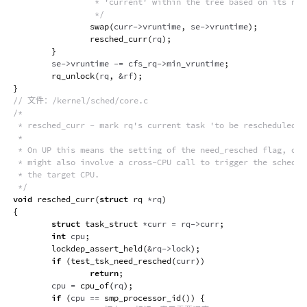
                 * 'current' within the tree based on its new 
                 */
swap
(
curr
->
vruntime
,
 se
->
vruntime
)
;
resched_curr
(
rq
)
;
}
        se
->
vruntime 
-=
 cfs_rq
->
min_vruntime
;
rq_unlock
(
rq
,
&
rf
)
;
}
// 文件：/kernel/sched/core.c
/*

 * resched_curr - mark rq's current task 'to be rescheduled no
 *

 * On UP this means the setting of the need_resched flag, on S
 * might also involve a cross-CPU call to trigger the schedule
 * the target CPU.

 */
void
resched_curr
(
struct
rq
*
rq
)
{
struct
task_struct
*
curr 
=
 rq
->
curr
;
int
 cpu
;
lockdep_assert_held
(
&
rq
->
lock
)
;
if
(
test_tsk_need_resched
(
curr
)
)
return
;
        cpu 
=
cpu_of
(
rq
)
;
if
(
cpu 
==
smp_processor_id
(
)
)
{