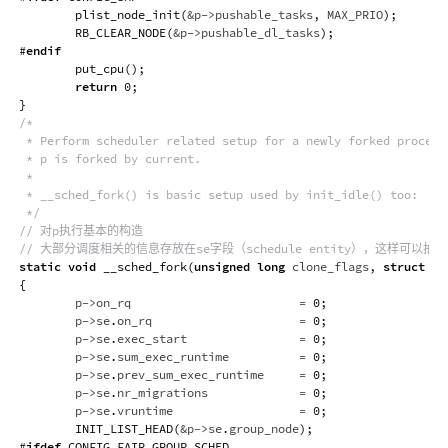
plist_node_init
(
&
p
->
pushable_tasks
,
 MAX_PRIO
)
;
RB_CLEAR_NODE
(
&
p
->
pushable_dl_tasks
)
;
#
endif
put_cpu
(
)
;
return
0
;
}
/*

 * Perform scheduler related setup for a newly forked process 
 * p is forked by current.

 *

 * __sched_fork() is basic setup used by init_idle() too:

 */
// 对p执行基本的构造
// 大部分调度相关的信息存放在se字段（schedule entity），这样可以
static
void
__sched_fork
(
unsigned
long
 clone_flags
,
struct
ta
{
        p
->
on_rq                        
=
0
;
        p
->
se
.
on_rq                     
=
0
;
        p
->
se
.
exec_start                
=
0
;
        p
->
se
.
sum_exec_runtime          
=
0
;
        p
->
se
.
prev_sum_exec_runtime     
=
0
;
        p
->
se
.
nr_migrations             
=
0
;
        p
->
se
.
vruntime                  
=
0
;
INIT_LIST_HEAD
(
&
p
->
se
.
group_node
)
;
#
ifdef
CONFIG_FAIR_GROUP_SCHED