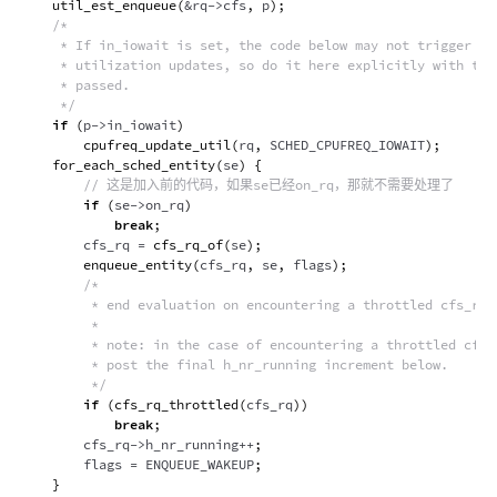
util_est_enqueue
(
&
rq
->
cfs
,
 p
)
;
/*

     * If in_iowait is set, the code below may not trigger any
     * utilization updates, so do it here explicitly with the 
     * passed.

     */
if
(
p
->
in_iowait
)
cpufreq_update_util
(
rq
,
 SCHED_CPUFREQ_IOWAIT
)
;
for_each_sched_entity
(
se
)
{
// 这是加入前的代码，如果se已经on_rq，那就不需要处理了
if
(
se
->
on_rq
)
break
;
        cfs_rq 
=
cfs_rq_of
(
se
)
;
enqueue_entity
(
cfs_rq
,
 se
,
 flags
)
;
/*

         * end evaluation on encountering a throttled cfs_rq

         *

         * note: in the case of encountering a throttled cfs_r
         * post the final h_nr_running increment below.

         */
if
(
cfs_rq_throttled
(
cfs_rq
)
)
break
;
        cfs_rq
->
h_nr_running
++
;
        flags 
=
 ENQUEUE_WAKEUP
;
}