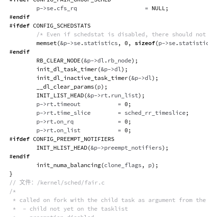
        p
->
se
.
cfs_rq                    
=
NULL
;
#
endif
#
ifdef
CONFIG_SCHEDSTATS
/* Even if schedstat is disabled, there should not be
memset
(
&
p
->
se
.
statistics
,
0
,
sizeof
(
p
->
se
.
statistics
)
#
endif
RB_CLEAR_NODE
(
&
p
->
dl
.
rb_node
)
;
init_dl_task_timer
(
&
p
->
dl
)
;
init_dl_inactive_task_timer
(
&
p
->
dl
)
;
__dl_clear_params
(
p
)
;
INIT_LIST_HEAD
(
&
p
->
rt
.
run_list
)
;
        p
->
rt
.
timeout           
=
0
;
        p
->
rt
.
time_slice        
=
 sched_rr_timeslice
;
        p
->
rt
.
on_rq             
=
0
;
        p
->
rt
.
on_list           
=
0
;
#
ifdef
CONFIG_PREEMPT_NOTIFIERS
INIT_HLIST_HEAD
(
&
p
->
preempt_notifiers
)
;
#
endif
init_numa_balancing
(
clone_flags
,
 p
)
;
}
// 文件：/kernel/sched/fair.c
/*

 * called on fork with the child task as argument from the par
 *  - child not yet on the tasklist
