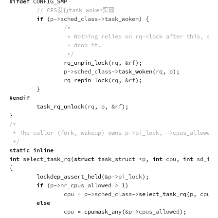
#
ifdef
CONFIG_SMP
// CFS没有task_woken实现
if
(
p
->
sched_class
->
task_woken
)
{
/*

                 * Nothing relies on rq->lock after this, so i
                 * drop it.

                 */
rq_unpin_lock
(
rq
,
&
rf
)
;
                p
->
sched_class
->
task_woken
(
rq
,
 p
)
;
rq_repin_lock
(
rq
,
&
rf
)
;
}
#
endif
task_rq_unlock
(
rq
,
 p
,
&
rf
)
;
}
/*

 * The caller (fork, wakeup) owns p->pi_lock, ->cpus_allowed i
 */
static
inline
int
select_task_rq
(
struct
task_struct
*
p
,
int
 cpu
,
int
 sd_fla
{
lockdep_assert_held
(
&
p
->
pi_lock
)
;
if
(
p
->
nr_cpus_allowed 
>
1
)
                cpu 
=
 p
->
sched_class
->
select_task_rq
(
p
,
 cpu
,
 
else
                cpu 
=
cpumask_any
(
&
p
->
cpus_allowed
)
;