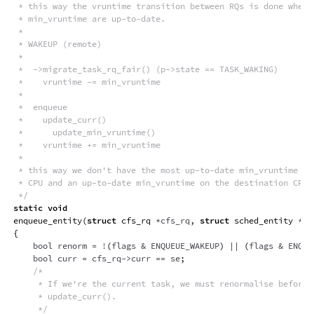
 * this way the vruntime transition between RQs is done when b
 * min_vruntime are up-to-date.

 *

 * WAKEUP (remote)

 *

 *  ->migrate_task_rq_fair() (p->state == TASK_WAKING)

 *    vruntime -= min_vruntime

 *

 *  enqueue

 *    update_curr()

 *      update_min_vruntime()

 *    vruntime += min_vruntime

 *

 * this way we don't have the most up-to-date min_vruntime on 
 * CPU and an up-to-date min_vruntime on the destination CPU.

 */
static
void
enqueue_entity
(
struct
cfs_rq
*
cfs_rq
,
struct
sched_entity
*
se
{
    bool renorm 
=
!
(
flags 
&
 ENQUEUE_WAKEUP
)
||
(
flags 
&
 ENQUE
    bool curr 
=
 cfs_rq
->
curr 
==
 se
;
/*

     * If we're the current task, we must renormalise before c
     * update_curr().

     */