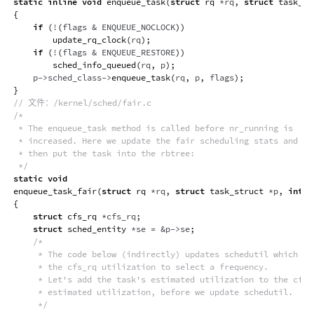
static
inline
void
enqueue_task
(
struct
rq
*
rq
,
struct
task_st
{
if
(
!
(
flags 
&
 ENQUEUE_NOCLOCK
)
)
update_rq_clock
(
rq
)
;
if
(
!
(
flags 
&
 ENQUEUE_RESTORE
)
)
sched_info_queued
(
rq
,
 p
)
;
    p
->
sched_class
->
enqueue_task
(
rq
,
 p
,
 flags
)
;
}
// 文件：/kernel/sched/fair.c
/*

 * The enqueue_task method is called before nr_running is

 * increased. Here we update the fair scheduling stats and

 * then put the task into the rbtree:

 */
static
void
enqueue_task_fair
(
struct
rq
*
rq
,
struct
task_struct
*
p
,
int
 f
{
struct
cfs_rq
*
cfs_rq
;
struct
sched_entity
*
se 
=
&
p
->
se
;
/*

     * The code below (indirectly) updates schedutil which loo
     * the cfs_rq utilization to select a frequency.

     * Let's add the task's estimated utilization to the cfs_r
     * estimated utilization, before we update schedutil.

     */