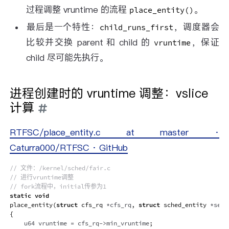
过程调整 vruntime 的流程
。
place_entity()
最后是一个特性：
，调度器会
child_runs_first
比较并交换 parent 和 child 的
，保证
vruntime
child 尽可能先执行。
进程创建时的 vruntime 调整：vslice
计算
RTFSC/place_entity.c at master ·
Caturra000/RTFSC · GitHub
// 文件：/kernel/sched/fair.c
// 进行vruntime调整
// fork流程中，initial传参为1
static
void
place_entity
(
struct
cfs_rq
*
cfs_rq
,
struct
sched_entity
*
se
,
{
    u64 vruntime 
=
 cfs_rq
->
min_vruntime
;