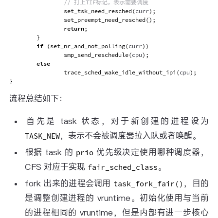
// 打上TIF标记，表示需要调度
set_tsk_need_resched
(
curr
)
;
set_preempt_need_resched
(
)
;
return
;
}
if
(
set_nr_and_not_polling
(
curr
)
)
smp_send_reschedule
(
cpu
)
;
else
trace_sched_wake_idle_without_ipi
(
cpu
)
;
}
流程总结如下：
首先是 task 状态，对于新创建的进程设为
，表示不会被调度器拉入队或者唤醒。
TASK_NEW
根据 task 的
优先级决定使用哪种调度器，
prio
CFS 对应于实现
。
fair_sched_class
fork 出来的进程会调用
，目的
task_fork_fair()
是调整创建进程的 vruntime。初始化使用与当前
的进程相同的 vruntime，但是内部有进一步核心