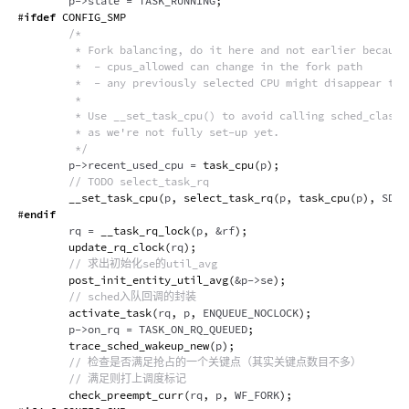
        p
->
state 
=
 TASK_RUNNING
;
#
ifdef
CONFIG_SMP
/*

         * Fork balancing, do it here and not earlier because:
         *  - cpus_allowed can change in the fork path

         *  - any previously selected CPU might disappear thro
         *

         * Use __set_task_cpu() to avoid calling sched_class::
         * as we're not fully set-up yet.

         */
        p
->
recent_used_cpu 
=
task_cpu
(
p
)
;
// TODO select_task_rq
__set_task_cpu
(
p
,
select_task_rq
(
p
,
task_cpu
(
p
)
,
 SD_B
#
endif
        rq 
=
__task_rq_lock
(
p
,
&
rf
)
;
update_rq_clock
(
rq
)
;
// 求出初始化se的util_avg
post_init_entity_util_avg
(
&
p
->
se
)
;
// sched入队回调的封装
activate_task
(
rq
,
 p
,
 ENQUEUE_NOCLOCK
)
;
        p
->
on_rq 
=
 TASK_ON_RQ_QUEUED
;
trace_sched_wakeup_new
(
p
)
;
// 检查是否满足抢占的一个关键点（其实关键点数目不多）
// 满足则打上调度标记
check_preempt_curr
(
rq
,
 p
,
 WF_FORK
)
;