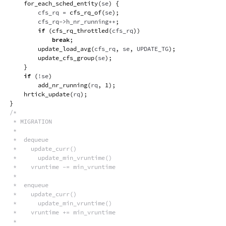
for_each_sched_entity
(
se
)
{
        cfs_rq 
=
cfs_rq_of
(
se
)
;
        cfs_rq
->
h_nr_running
++
;
if
(
cfs_rq_throttled
(
cfs_rq
)
)
break
;
update_load_avg
(
cfs_rq
,
 se
,
 UPDATE_TG
)
;
update_cfs_group
(
se
)
;
}
if
(
!
se
)
add_nr_running
(
rq
,
1
)
;
hrtick_update
(
rq
)
;
}
/*

 * MIGRATION

 *

 *  dequeue

 *    update_curr()

 *      update_min_vruntime()

 *    vruntime -= min_vruntime

 *

 *  enqueue

 *    update_curr()

 *      update_min_vruntime()

 *    vruntime += min_vruntime

 *
