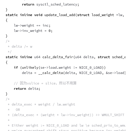
return
 sysctl_sched_latency
;
}
static
inline
void
update_load_add
(
struct
load_weight
*
lw
,
un
{
    lw
->
weight 
+=
 inc
;
    lw
->
inv_weight 
=
0
;
}
/*

 * delta /= w

 */
static
inline
 u64 
calc_delta_fair
(
u64 delta
,
struct
sched_ent
{
if
(
unlikely
(
se
->
load
.
weight 
!=
 NICE_0_LOAD
)
)
        delta 
=
__calc_delta
(
delta
,
 NICE_0_LOAD
,
&
se
->
load
)
;
// 因为vslice = slice，所以不用算
return
 delta
;
}
/*

 * delta_exec * weight / lw.weight

 *   OR

 * (delta_exec * (weight * lw->inv_weight)) >> WMULT_SHIFT

 *

 * Either weight := NICE_0_LOAD and lw \e sched_prio_to_wmult[
 * we're guaranteed shift stays positive because inv_weight is