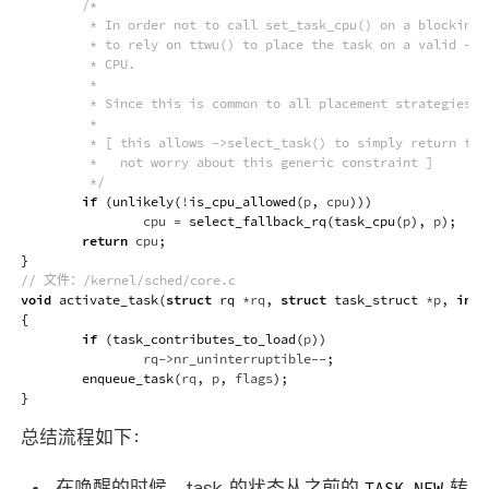
/*

         * In order not to call set_task_cpu() on a blocking t
         * to rely on ttwu() to place the task on a valid ->cp
         * CPU.

         *

         * Since this is common to all placement strategies, t
         *

         * [ this allows ->select_task() to simply return task
         *   not worry about this generic constraint ]

         */
if
(
unlikely
(
!
is_cpu_allowed
(
p
,
 cpu
)
)
)
                cpu 
=
select_fallback_rq
(
task_cpu
(
p
)
,
 p
)
;
return
 cpu
;
}
// 文件：/kernel/sched/core.c
void
activate_task
(
struct
rq
*
rq
,
struct
task_struct
*
p
,
int
 
{
if
(
task_contributes_to_load
(
p
)
)
                rq
->
nr_uninterruptible
--
;
enqueue_task
(
rq
,
 p
,
 flags
)
;
}
总结流程如下：
在唤醒的时候，task 的状态从之前的
转
TASK_NEW