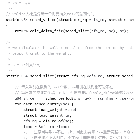
 * vs = s/w

 */
// vslice大概是算出一个将要插入task的惩罚时间
static
 u64 
sched_vslice
(
struct
cfs_rq
*
cfs_rq
,
struct
sched_e
{
return
calc_delta_fair
(
sched_slice
(
cfs_rq
,
 se
)
,
 se
)
;
}
/*

 * We calculate the wall-time slice from the period by taking 
 * proportional to the weight.

 *

 * s = p*P[w/rw]

 */
static
 u64 
sched_slice
(
struct
cfs_rq
*
cfs_rq
,
struct
sched_en
{
// 传入当前在队列的task个数，se可能在队列也可能不在
// 算出来的应该是个墙上时间，但仍需要后面calc_delta调教转为se
    u64 slice 
=
__sched_period
(
cfs_rq
->
nr_running 
+
!
se
->
on_r
for_each_sched_entity
(
se
)
{
struct
load_weight
*
load
;
struct
load_weight
 lw
;
        cfs_rq 
=
cfs_rq_of
(
se
)
;
        load 
=
&
cfs_rq
->
load
;
// 一些原因导致se不在rq上，因此需要算上se重新调整rq上的load
// （这里我还不太明白，不在rq上却仍统计进去，是否合理？）