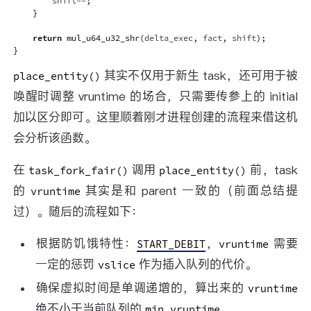
        shift
--
;
}
return
mul_u64_u32_shr
(
delta_exec
,
 fact
,
 shift
)
;
}
其实不仅用于新生 task，还可用于被
place_entity()
唤醒时调整 vruntime 的场合，只需要传参上的 initial
加以区分即可。这里顺着刚才进程创建的流程来借这机
会分析该函数。
在
调用
前，task
task_fork_fair()
place_entity()
的
其实是和 parent 一致的（前面总结提
vruntime
过）。随后的流程如下：
根据防饥饿特性：
，
需要
START_DEBIT
vruntime
一定的惩罚
作为插入队列的代价。
vslice
确保虚拟时间是单调递增的，算出来的
vruntime
绝不小于当前队列的
。
min vruntime