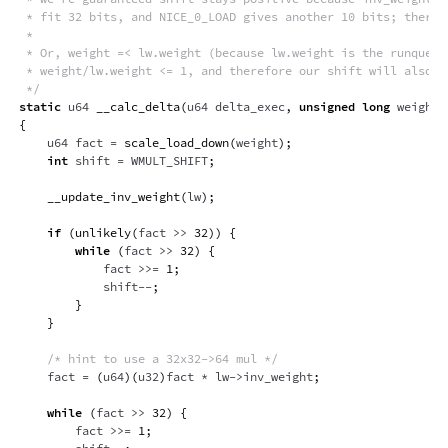
 * fit 32 bits, and NICE_0_LOAD gives another 10 bits; therefo
 *

 * Or, weight =< lw.weight (because lw.weight is the runqueue 
 * weight/lw.weight <= 1, and therefore our shift will also be
 */
static
 u64 
__calc_delta
(
u64 delta_exec
,
unsigned
long
 weight
,
{
    u64 fact 
=
scale_load_down
(
weight
)
;
int
 shift 
=
 WMULT_SHIFT
;
__update_inv_weight
(
lw
)
;
if
(
unlikely
(
fact 
>>
32
)
)
{
while
(
fact 
>>
32
)
{
            fact 
>>=
1
;
            shift
--
;
}
}
/* hint to use a 32x32->64 mul */
    fact 
=
(
u64
)
(
u32
)
fact 
*
 lw
->
inv_weight
;
while
(
fact 
>>
32
)
{
        fact 
>>=
1
;