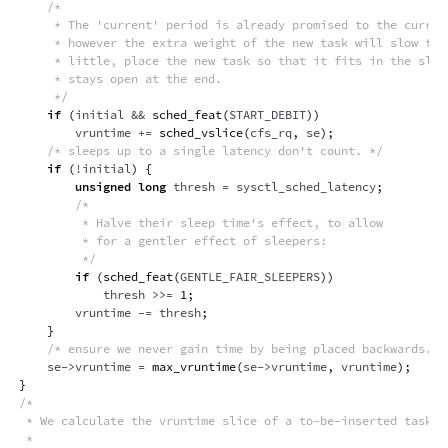
/*

     * The 'current' period is already promised to the current
     * however the extra weight of the new task will slow them
     * little, place the new task so that it fits in the slot 
     * stays open at the end.

     */
if
(
initial 
&&
sched_feat
(
START_DEBIT
)
)
        vruntime 
+=
sched_vslice
(
cfs_rq
,
 se
)
;
/* sleeps up to a single latency don't count. */
if
(
!
initial
)
{
unsigned
long
 thresh 
=
 sysctl_sched_latency
;
/*

         * Halve their sleep time's effect, to allow

         * for a gentler effect of sleepers:

         */
if
(
sched_feat
(
GENTLE_FAIR_SLEEPERS
)
)
            thresh 
>>=
1
;
        vruntime 
-=
 thresh
;
}
/* ensure we never gain time by being placed backwards. *
    se
->
vruntime 
=
max_vruntime
(
se
->
vruntime
,
 vruntime
)
;
}
/*

 * We calculate the vruntime slice of a to-be-inserted task.

 *
