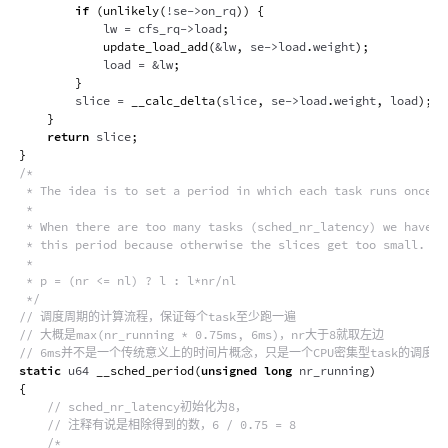
if
(
unlikely
(
!
se
->
on_rq
)
)
{
            lw 
=
 cfs_rq
->
load
;
update_load_add
(
&
lw
,
 se
->
load
.
weight
)
;
            load 
=
&
lw
;
}
        slice 
=
__calc_delta
(
slice
,
 se
->
load
.
weight
,
 load
)
;
}
return
 slice
;
}
/*

 * The idea is to set a period in which each task runs once.

 *

 * When there are too many tasks (sched_nr_latency) we have to
 * this period because otherwise the slices get too small.

 *

 * p = (nr <= nl) ? l : l*nr/nl

 */
// 调度周期的计算流程，保证每个task至少跑一遍
// 大概是max(nr_running * 0.75ms, 6ms)，nr大于8就取左边
// 6ms并不是一个传统意义上的时间片概念，只是一个CPU密集型task的调度
static
 u64 
__sched_period
(
unsigned
long
 nr_running
)
{
// sched_nr_latency初始化为8，
// 注释有说是相除得到的数，6 / 0.75 = 8
/*
