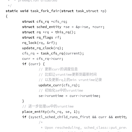
 *  - preemption disabled

 */
static
void
task_fork_fair
(
struct
task_struct
*
p
)
{
struct
cfs_rq
*
cfs_rq
;
struct
sched_entity
*
se 
=
&
p
->
se
,
*
curr
;
struct
rq
*
rq 
=
this_rq
(
)
;
struct
rq_flags
 rf
;
rq_lock
(
rq
,
&
rf
)
;
update_rq_clock
(
rq
)
;
        cfs_rq 
=
task_cfs_rq
(
current
)
;
        curr 
=
 cfs_rq
->
curr
;
if
(
curr
)
{
// 更新curr的调度信息
// 比如让vruntime更新到最新时间
// 以及更新rq上的min vruntime记录
update_curr
(
cfs_rq
)
;
// 初始化se中的vruntime
                se
->
vruntime 
=
 curr
->
vruntime
;
}
// 进一步处理se中的vruntime
place_entity
(
cfs_rq
,
 se
,
1
)
;
if
(
sysctl_sched_child_runs_first 
&&
 curr 
&&
entity_b
/*

                 * Upon rescheduling, sched_class::put_prev_ta