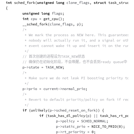
int
sched_fork
(
unsigned
long
 clone_flags
,
struct
task_struct
{
unsigned
long
 flags
;
int
 cpu 
=
get_cpu
(
)
;
__sched_fork
(
clone_flags
,
 p
)
;
/*

         * We mark the process as NEW here. This guarantees th
         * nobody will actually run it, and a signal or other 
         * event cannot wake it up and insert it on the runque
         */
// 首次创建的进程设为TASK_NEW状态
// 确保仍在初始化阶段，不会唤醒，也不会丢到ready queue中
        p
->
state 
=
 TASK_NEW
;
/*

         * Make sure we do not leak PI boosting priority to th
         */
        p
->
prio 
=
 current
->
normal_prio
;
/*

         * Revert to default priority/policy on fork if reques
         */
if
(
unlikely
(
p
->
sched_reset_on_fork
)
)
{
if
(
task_has_dl_policy
(
p
)
||
task_has_rt_poli
                        p
->
policy 
=
 SCHED_NORMAL
;
                        p
->
static_prio 
=
NICE_TO_PRIO
(
0
)
;
                        p
->
rt_priority 
=
0
;