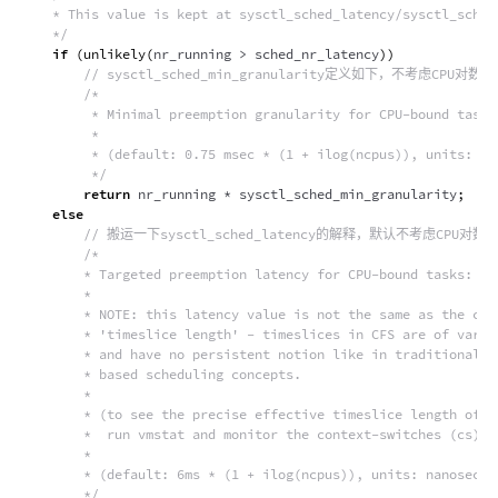
    * This value is kept at sysctl_sched_latency/sysctl_sched_
    */
if
(
unlikely
(
nr_running 
>
 sched_nr_latency
)
)
// sysctl_sched_min_granularity定义如下，不考虑CPU对
/*

         * Minimal preemption granularity for CPU-bound tasks:
         *

         * (default: 0.75 msec * (1 + ilog(ncpus)), units: nan
         */
return
 nr_running 
*
 sysctl_sched_min_granularity
;
else
// 搬运一下sysctl_sched_latency的解释，默认不考虑CPU对数为
/*

        * Targeted preemption latency for CPU-bound tasks:

        *

        * NOTE: this latency value is not the same as the conc
        * 'timeslice length' - timeslices in CFS are of variab
        * and have no persistent notion like in traditional, t
        * based scheduling concepts.

        *

        * (to see the precise effective timeslice length of yo
        *  run vmstat and monitor the context-switches (cs) fi
        *

        * (default: 6ms * (1 + ilog(ncpus)), units: nanosecond
        */