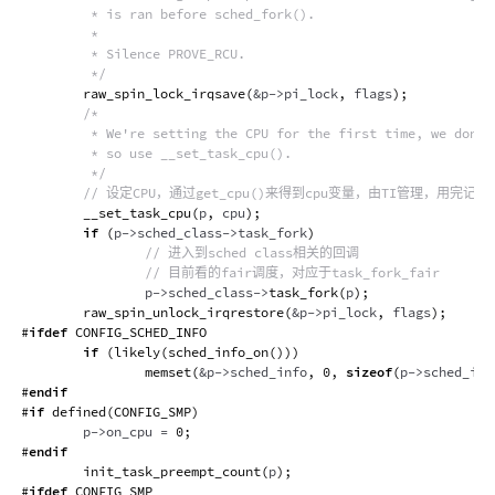
         * is ran before sched_fork().

         *

         * Silence PROVE_RCU.

         */
raw_spin_lock_irqsave
(
&
p
->
pi_lock
,
 flags
)
;
/*

         * We're setting the CPU for the first time, we don't 
         * so use __set_task_cpu().

         */
// 设定CPU，通过get_cpu()来得到cpu变量，由TI管理，用完记得pu
__set_task_cpu
(
p
,
 cpu
)
;
if
(
p
->
sched_class
->
task_fork
)
// 进入到sched class相关的回调
// 目前看的fair调度，对应于task_fork_fair
                p
->
sched_class
->
task_fork
(
p
)
;
raw_spin_unlock_irqrestore
(
&
p
->
pi_lock
,
 flags
)
;
#
ifdef
CONFIG_SCHED_INFO
if
(
likely
(
sched_info_on
(
)
)
)
memset
(
&
p
->
sched_info
,
0
,
sizeof
(
p
->
sched_inf
#
endif
#
if
defined
(
CONFIG_SMP
)
        p
->
on_cpu 
=
0
;
#
endif
init_task_preempt_count
(
p
)
;
#
ifdef
CONFIG_SMP