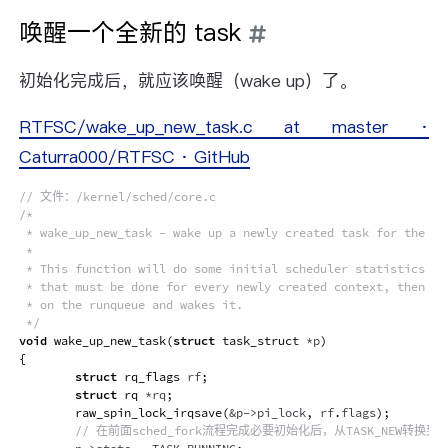
唤醒一个全新的 task
初始化完成后，就应该唤醒（wake up）了。
RTFSC/wake_up_new_task.c at master ·
Caturra000/RTFSC · GitHub
// 文件：/kernel/sched/core.c
/*

 * wake_up_new_task - wake up a newly created task for the fir
 *

 * This function will do some initial scheduler statistics hou
 * that must be done for every newly created context, then put
 * on the runqueue and wakes it.

 */
void
wake_up_new_task
(
struct
task_struct
*
p
)
{
struct
rq_flags
 rf
;
struct
rq
*
rq
;
raw_spin_lock_irqsave
(
&
p
->
pi_lock
,
 rf
.
flags
)
;
// 在前面sched_fork流程完成必要初始化后，从TASK_NEW转换到TAS