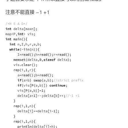
注意不能直接 -1 +1
/*H E A D*/
int
 delta
[
maxn
]
;
map
<
P
,
int
>
 vis
;
int
main
(
)
{
int
 n
,
I
,
h
,
r
,
a
,
b
;
while
(
~
iin
(
n
)
)
{
	    I
=
read
(
)
;
h
=
read
(
)
;
r
=
read
(
)
;
memset
(
delta
,
0
,
sizeof
 delta
)
;
		vis
.
clear
(
)
;
rep
(
i
,
1
,
r
)
{
			a
=
read
(
)
;
b
=
read
(
)
;
if
(
a
>
b
)
swap
(
a
,
b
)
;
//strict prefix
if
(
vis
[
P
(
a
,
b
)
]
)
continue
;
			vis
[
P
(
a
,
b
)
]
=
1
;
			delta
[
a
+
1
]
--
;
delta
[
b
]
++
;
//-1 +1
}
rep
(
i
,
1
,
n
)
{
			delta
[
i
]
+=
delta
[
i
-
1
]
;
}
rep
(
i
,
1
,
n
)
{
println
(
delta
[
i
]
+
h
)
;