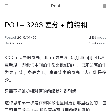
Post
POJ - 3263 差分 + 前缀和
Posted
2018/01/30
ZEN
mode
By
Caturra
1 min
read
给出 n 头牛的身高，和 m 对关系（a[i] 与 b[i] 可以相
互看见。即他们中间的牛都比他们矮）。已知最高的牛
为第 p 头，身高为 h，求每头牛的身高最大可能是多
少。
只需不断维护
相对值
的前缀就能得到解
这种思想第一次是在树状数组区间更新那里看到的，由
于题目要求是 1~n 所以直接可以用前缀和维护