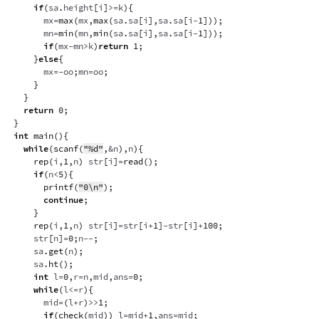
if
(
sa
.
height
[
i
]
>=
k
)
{
			mx
=
max
(
mx
,
max
(
sa
.
sa
[
i
]
,
sa
.
sa
[
i
-
1
]
)
)
;
			mn
=
min
(
mn
,
min
(
sa
.
sa
[
i
]
,
sa
.
sa
[
i
-
1
]
)
)
;
if
(
mx
-
mn
>
k
)
return
1
;
}
else
{
			mx
=
-
oo
;
mn
=
oo
;
}
}
return
0
;
}
int
main
(
)
{
while
(
scanf
(
"%d"
,
&
n
)
,
n
)
{
rep
(
i
,
1
,
n
)
 str
[
i
]
=
read
(
)
;
if
(
n
<
5
)
{
printf
(
"0\n"
)
;
continue
;
}
rep
(
i
,
1
,
n
)
 str
[
i
]
=
str
[
i
+
1
]
-
str
[
i
]
+
100
;
		str
[
n
]
=
0
;
n
--
;
		sa
.
get
(
n
)
;
		sa
.
ht
(
)
;
int
 l
=
0
,
r
=
n
,
mid
,
ans
=
0
;
while
(
l
<=
r
)
{
			mid
=
(
l
+
r
)
>>
1
;
if
(
check
(
mid
)
)
 l
=
mid
+
1
,
ans
=
mid
;