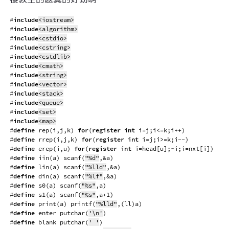
#
include
<iostream>
#
include
<algorithm>
#
include
<cstdio>
#
include
<cstring>
#
include
<cstdlib>
#
include
<cmath>
#
include
<string>
#
include
<vector>
#
include
<stack>
#
include
<queue>
#
include
<set>
#
include
<map>
#
define
rep
(
i
,
j
,
k
)
for
(
register
int
 i
=
j
;
i
<=
k
;
i
++
)
#
define
rrep
(
i
,
j
,
k
)
for
(
register
int
 i
=
j
;
i
>=
k
;
i
--
)
#
define
erep
(
i
,
u
)
for
(
register
int
 i
=
head
[
u
]
;
~
i
;
i
=
nxt
[
i
]
)
#
define
iin
(
a
)
scanf
(
"%d"
,
&
a
)
#
define
lin
(
a
)
scanf
(
"%lld"
,
&
a
)
#
define
din
(
a
)
scanf
(
"%lf"
,
&
a
)
#
define
s0
(
a
)
scanf
(
"%s"
,
a
)
#
define
s1
(
a
)
scanf
(
"%s"
,
a
+
1
)
#
define
print
(
a
)
printf
(
"%lld"
,
(
ll
)
a
)
#
define
enter
putchar
(
'\n'
)
#
define
blank
putchar
(
' '
)