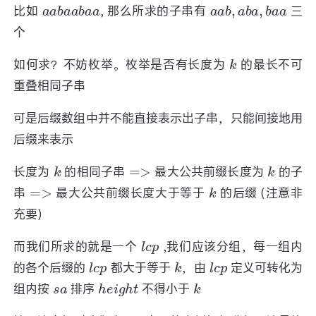
a
a
b
a
a
b
a
a
a
a
b
,
a
b
a
,
b
a
a
比如
, 那么所求的子串有
三
个
k
如何求？不妨枚举。枚举是否有长度为
的最长不可
重叠相同子串
可是后缀数组中并不能直接表示出子串，只能间接地用
后缀来表示
k
=>
k
长度为
的相同子串
最大公共前缀长度为
的子
=>
k
串
最大公共前缀长度大于等于
的后缀 (注意非
充要)
l
c
p
而我们所求的就是一个
,我们应该分组，每一组内
l
c
p
k
l
c
p
的各个后缀的
都大于等于
，由
定义可转化为
s
a
h
e
i
g
h
t
k
组内按
排序
不得小于