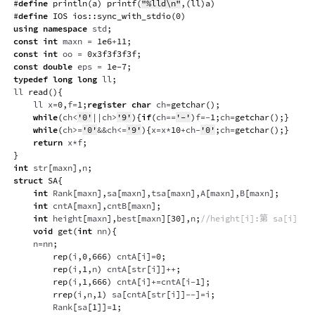
#
define
println
(
a
)
printf
(
"%lld\n"
,
(
ll
)
a
)
#
define
IOS
ios
::
sync_with_stdio
(
0
)
using
namespace
 std
;
const
int
 maxn 
=
1e6
+
11
;
const
int
 oo 
=
0x3f3f3f3f
;
const
double
 eps 
=
1e-7
;
typedef
long
long
 ll
;
ll 
read
(
)
{
    ll x
=
0
,
f
=
1
;
register
char
 ch
=
getchar
(
)
;
while
(
ch
<
'0'
||
ch
>
'9'
)
{
if
(
ch
==
'-'
)
f
=
-
1
;
ch
=
getchar
(
)
;
}
while
(
ch
>=
'0'
&&
ch
<=
'9'
)
{
x
=
x
*
10
+
ch
-
'0'
;
ch
=
getchar
(
)
;
}
return
 x
*
f
;
}
int
 str
[
maxn
]
,
n
;
struct
SA
{
int
 Rank
[
maxn
]
,
sa
[
maxn
]
,
tsa
[
maxn
]
,
A
[
maxn
]
,
B
[
maxn
]
;
int
 cntA
[
maxn
]
,
cntB
[
maxn
]
;
int
 height
[
maxn
]
,
best
[
maxn
]
[
30
]
,
n
;
//height[i]:第 sa[i] 与
void
get
(
int
 nn
)
{
		n
=
nn
;
rep
(
i
,
0
,
666
)
 cntA
[
i
]
=
0
;
rep
(
i
,
1
,
n
)
 cntA
[
str
[
i
]
]
++
;
rep
(
i
,
1
,
666
)
 cntA
[
i
]
+=
cntA
[
i
-
1
]
;
rrep
(
i
,
n
,
1
)
 sa
[
cntA
[
str
[
i
]
]
--
]
=
i
;
        Rank
[
sa
[
1
]
]
=
1
;