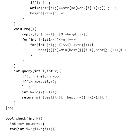
if
(
j
)
 j
--
;
while
(
str
[
i
+
j
]
==
str
[
sa
[
Rank
[
i
]
-
1
]
+
j
]
)
 j
++
;
            height
[
Rank
[
i
]
]
=
j
;
}
}
void
rmq
(
)
{
rep
(
i
,
1
,
n
)
 best
[
i
]
[
0
]
=
height
[
i
]
;
for
(
int
 i
=
1
;
(
1
<<
i
)
<=
n
;
i
++
)
{
for
(
int
 j
=
1
;
j
+
(
1
<<
i
)
-
1
<=
n
;
j
++
)
{
                best
[
j
]
[
i
]
=
min
(
best
[
j
]
[
i
-
1
]
,
best
[
j
+
(
1
<<
(
i
-
1
)
)
}
}
}
int
query
(
int
 l
,
int
 r
)
{
if
(
l
==
r
)
return
-
oo
;
if
(
l
>
r
)
swap
(
l
,
r
)
;
        l
++
;
int
 k
=
log2
(
r
-
l
+
1
)
;
return
min
(
best
[
l
]
[
k
]
,
best
[
r
-
(
1
<<
k
)
+
1
]
[
k
]
)
;
}
}
sa
;
bool
check
(
int
 k
)
{
int
 mx
=
-
oo
,
mn
=
oo
;
for
(
int
 i
=
2
;
i
<=
n
;
i
++
)
{