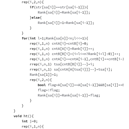
rep
(
i
,
2
,
n
)
{
if
(
str
[
sa
[
i
]
]
==
str
[
sa
[
i
-
1
]
]
)
{
                Rank
[
sa
[
i
]
]
=
Rank
[
sa
[
i
-
1
]
]
;
}
else
{
                Rank
[
sa
[
i
]
]
=
1
+
Rank
[
sa
[
i
-
1
]
]
;
}
}
for
(
int
 l
=
1
;
Rank
[
sa
[
n
]
]
<
n
;
l
<<=
1
)
{
rep
(
i
,
1
,
n
)
 cntA
[
i
]
=
cntB
[
i
]
=
0
;
rep
(
i
,
1
,
n
)
 cntA
[
A
[
i
]
=
Rank
[
i
]
]
++
;
rep
(
i
,
1
,
n
)
 cntB
[
B
[
i
]
=
(
i
+
l
<=
n
?
Rank
[
i
+
l
]
:
0
)
]
++
;
rep
(
i
,
1
,
n
)
 cntA
[
i
]
+=
cntA
[
i
-
1
]
,
cntB
[
i
]
+=
cntB
[
i
-
1
]
;
rrep
(
i
,
n
,
1
)
 tsa
[
cntB
[
B
[
i
]
]
--
]
=
i
;
rrep
(
i
,
n
,
1
)
 sa
[
cntA
[
A
[
tsa
[
i
]
]
]
--
]
=
tsa
[
i
]
;
            Rank
[
sa
[
1
]
]
=
1
;
rep
(
i
,
2
,
n
)
{
bool
 flag
=
A
[
sa
[
i
]
]
==
A
[
sa
[
i
-
1
]
]
&&
B
[
sa
[
i
]
]
==
B
[
s
                flag
=
!
flag
;
                Rank
[
sa
[
i
]
]
=
Rank
[
sa
[
i
-
1
]
]
+
flag
;
}
}
}
void
ht
(
)
{
int
 j
=
0
;
rep
(
i
,
1
,
n
)
{