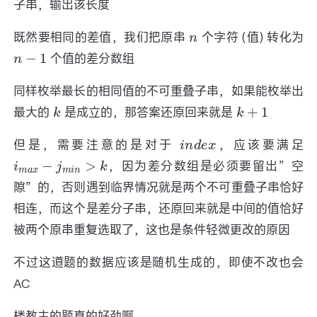
子串，输出该长度
n
既然要相同的差值，我们把原串
个字符 (值) 转化为
n
−
1
个值的差分数组
同样枚举最长的相同值的不可重叠子串，如果能枚举出
k
k
+
1
最大的
是成立的，那答案还原回来就是
i
n
d
e
x
但是，需要注意的是对于
，应该要满足
i
m
a
x
−
j
m
i
n
>
k
，因为差分数组是必须要留出”空
隙”的，否则遇到临界情况就是两个不可重叠子串恰好
相连，而这个是差分子串，还原回来就是中间的值恰好
被两个原串重复选取了，这也是条件轻微更改的原因
不过这道题的数据应该是随机生成的，即使不改也会
AC
楼教主的题真的好劲啊