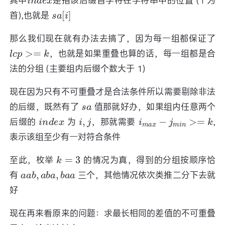
其中
是指该后缀首字符在字符串中的位置 (1 为
s
a
[
i
]
首),也就是
那么我们现在就有办法去搞了，因为每一组都保证了
l
c
p
>=
k
，也就是如果重叠也算的话，每一组都是合
法的分组 (主要组内后缀个数大于 1)
现在因为只有不可重叠才是合法条件所以需要剔除非法
s
a
的后缀，既然有了
值那就好办，如果组内任意两个
i
n
d
e
x
i
,
j
i
m
a
x
−
j
m
i
n
>=
k
后缀的
为
，那就需要
,
表示该组至少有一对符合条件
k
=
3
至此，枚举
的情况为真，得到的分组按顺序恰
a
a
b
,
a
b
a
,
b
a
a
有
三个，其他情况依次类推二分下去就
好
现在再来看原来的问题：求最长相同的差值的不可重叠